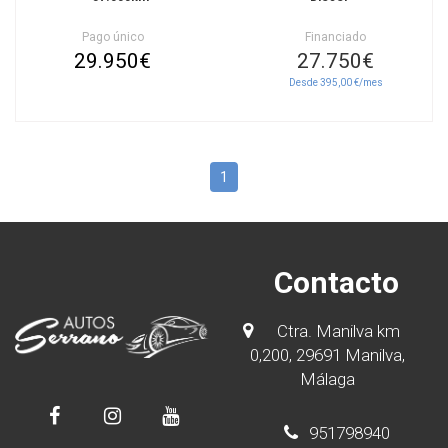
Pago único
Financiado
29.950€
27.750€
Desde 395,00 €/mes
1
Contacto
Ctra. Manilva km
0,200, 29691 Manilva,
Málaga
951798940