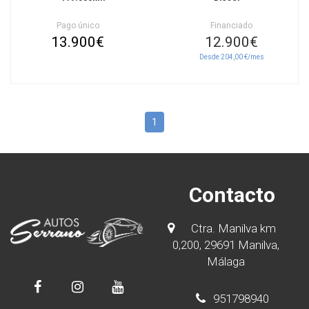
Pago único
Financiado
13.900€
12.900€
Desde 204,00 €/mes
1
Contacto
Ctra. Manilva km
0,200, 29691 Manilva,
Málaga
951798940