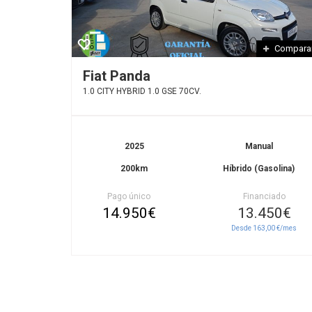
Compara
Fiat Panda
1.0 CITY HYBRID 1.0 GSE 70CV.
2025
Manual
200km
Híbrido (Gasolina)
Pago único
Financiado
14.950€
13.450€
Desde 163,00 €/mes