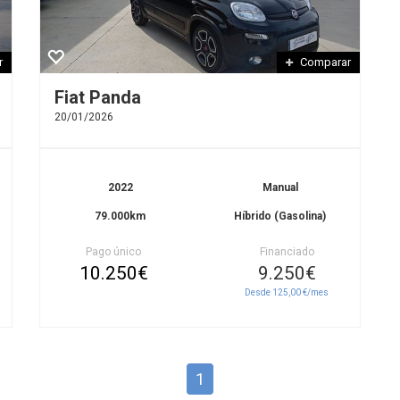
r
Comparar
Fiat Panda
20/01/2026
2022
Manual
79.000km
Híbrido (Gasolina)
Pago único
Financiado
10.250€
9.250€
Desde 125,00 €/mes
1