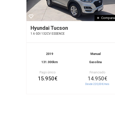
Compara
Hyundai Tucson
1.6 GDI 132CV ESSENCE
2019
Manual
131.000km
Gasolina
Pago único
Financiado
15.950€
14.950€
Desde 220,00 €/mes