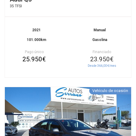
35 TFSI
2021
Manual
101.000km
Gasolina
Pago único
Financiado
25.950€
23.950€
Desde 366,00 €/mes
Vehículo de ocasión