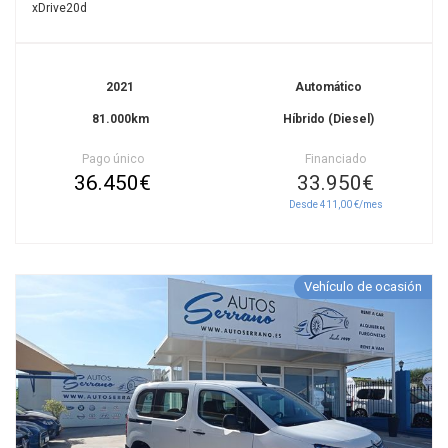
xDrive20d
2021
Automático
81.000km
Híbrido (Diesel)
Pago único
Financiado
36.450€
33.950€
Desde 411,00 €/mes
Vehículo de ocasión