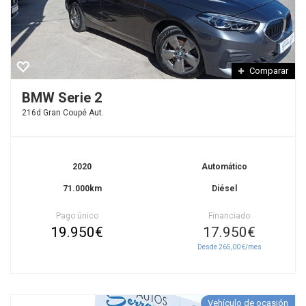
Comparar
BMW Serie 2
216d Gran Coupé Aut.
2020
Automático
71.000km
Diésel
Pago único
Financiado
19.950€
17.950€
Desde 265,00 €/mes
Vehículo de ocasión