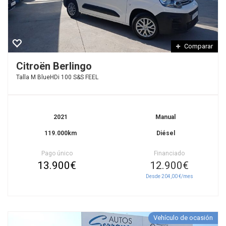
Comparar
Citroën Berlingo
Talla M BlueHDi 100 S&S FEEL
2021
Manual
119.000km
Diésel
Pago único
Financiado
13.900€
12.900€
Desde 204,00 €/mes
Vehículo de ocasión