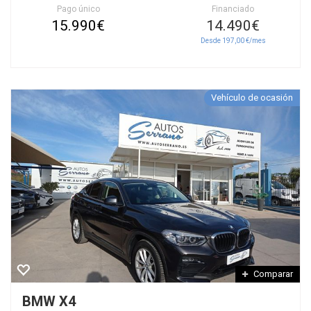
Pago único
Financiado
15.990€
14.490€
Desde 197,00 €/mes
Vehículo de ocasión
Comparar
BMW X4