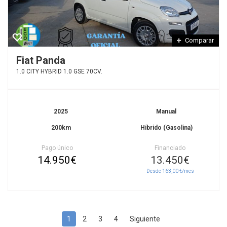
Comparar
Fiat Panda
1.0 CITY HYBRID 1.0 GSE 70CV.
2025
Manual
200km
Híbrido (Gasolina)
Pago único
Financiado
14.950€
13.450€
Desde 163,00 €/mes
1
2
3
4
Siguiente