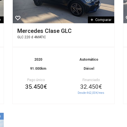
r
Comparar
Mercedes Clase GLC
GLC 220 d 4MATIC
2020
Automático
91.000km
Diésel
Pago único
Financiado
35.450€
32.450€
Desde 462,00 €/mes
n