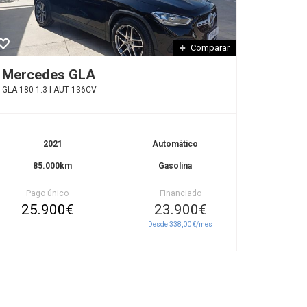
Comparar
Mercedes GLA
GLA 180 1.3 I AUT 136CV
2021
Automático
85.000km
Gasolina
Pago único
Financiado
25.900€
23.900€
Desde 338,00 €/mes