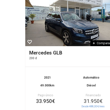
Compara
Mercedes GLB
200 d
2021
Automático
49.000km
Diésel
Pago único
Financiado
33.950€
31.950€
Desde 488,00 €/mes