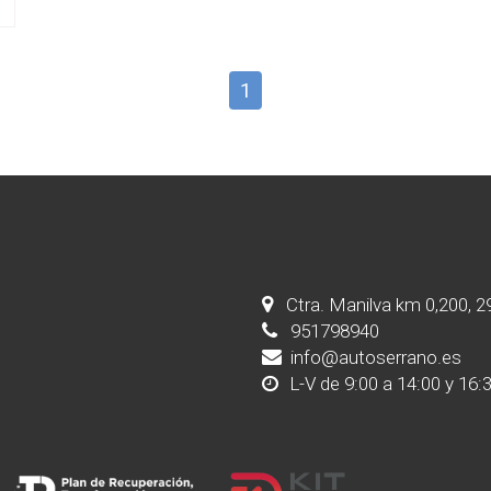
1
Ctra. Manilva km 0,200, 
951798940
info@autoserrano.es
L-V de 9:00 a 14:00 y 16: