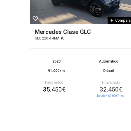
Compara
Mercedes Clase GLC
GLC 220 d 4MATIC
2020
Automático
91.000km
Diésel
Pago único
Financiado
35.450€
32.450€
Desde 462,00 €/mes