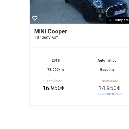
Compara
MINI Cooper
1.5 136CV AUT
2019
Automático
73.000km
Gasolina
Pago único
Financiado
16.950€
14.950€
Desde 220,00 €/mes