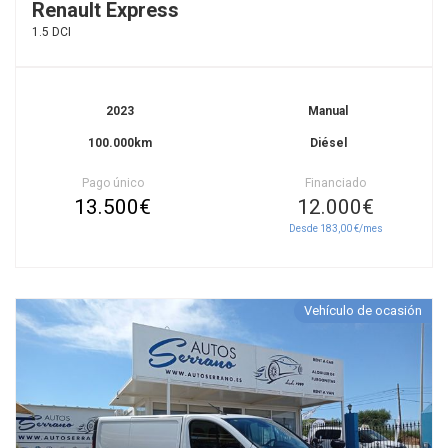
Renault Express
1.5 DCI
2023
Manual
100.000km
Diésel
Pago único
Financiado
13.500€
12.000€
Desde 183,00 €/mes
Vehículo de ocasión