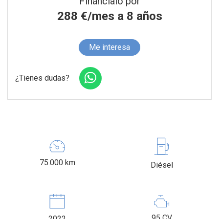
Fináncialo por
288
€/mes a
8
años
Me interesa
¿Tienes dudas?
75.000 km
Diésel
95 CV
2022